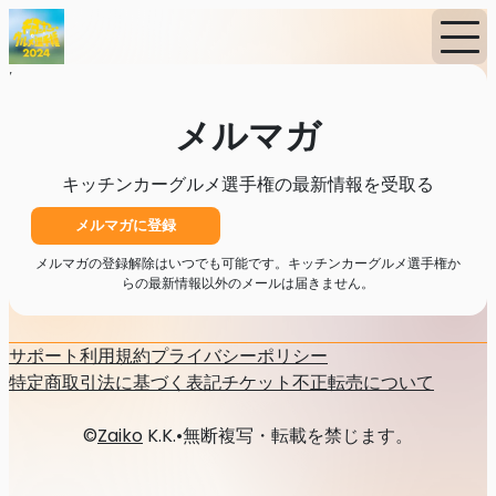
Home
ニュース
メルマガ
メルマガ
キッチンカーグルメ選手権の最新情報を受取る
メルマガに登録
メルマガの登録解除はいつでも可能です。キッチンカーグルメ選手権か
らの最新情報以外のメールは届きません。
サポート
利用規約
プライバシーポリシー
特定商取引法に基づく表記
チケット不正転売について
©
Zaiko
K.K.
•
無断複写・転載を禁じます。